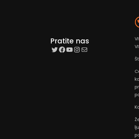
VI
Pratite nas
V
target=”_blank”
Facebook
YouTube
Instagram
Mail
Š
C
ka
p
p
Ko
Ž
l
po