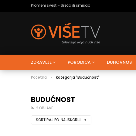
Ja tako volim – Strah od budućnosti
ZDRAVLJE
PORODICA
DUHOVNOST
Početna
Kategorija "Budućnost"
BUDUĆNOST
2 OBJAVE
SORTIRAJ PO:
NAJSKORIJI