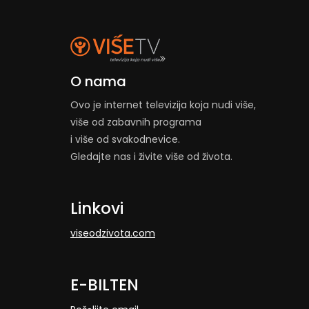
O nama
Ovo je internet televizija koja nudi više,
više od zabavnih programa
i više od svakodnevice.
Gledajte nas i živite više od života.
Linkovi
viseodzivota.com
E-BILTEN