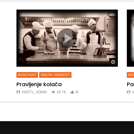
Gledaj kasnije
Gledaj ka
BUDUĆNOST
DREVNE VREDNOSTI
BU
Pravljenje kolača
Pa
VISETV_ADMIN
26.7K
1K
V