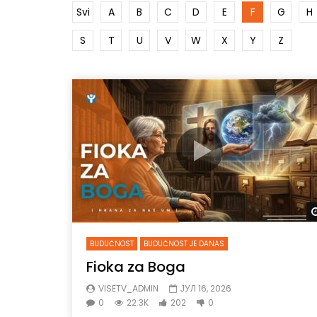
Svi
A
B
C
D
E
F
G
H
S
T
U
V
W
X
Y
Z
BUDUĆNOST
BUDUĆNOST JE DANAS
Fioka za Boga
VISETV_ADMIN
ЈУЛ 16, 2026
0
22.3K
202
0