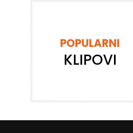
POPULARNI
KLIPOVI
Gledaj kasnije
BUDUĆNOST
DREVNE VREDNOSTI
Požudni pogled
VISETV_ADMIN
23.2K
1.1K