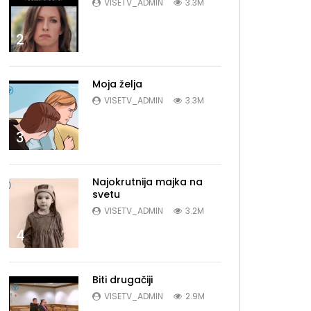
VISETV_ADMIN
3.3M
2
Moja želja
VISETV_ADMIN
3.3M
3
Najokrutnija majka na
svetu
VISETV_ADMIN
3.2M
4
Biti drugačiji
VISETV_ADMIN
2.9M