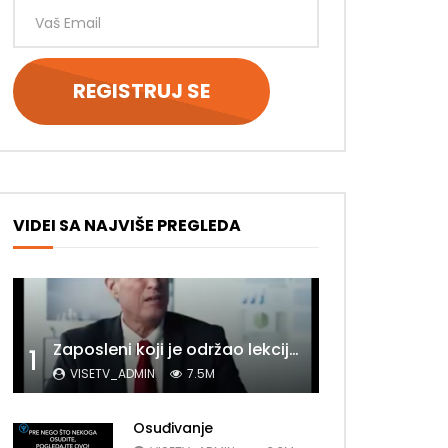
VIDEI SA NAJVIŠE PREGLEDA
Zaposleni koji je održao lekciju šefu
1
VISETV_ADMIN
7.5M
Osuđivanje