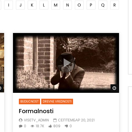
I
J
K
L
M
N
O
P
Q
R
Gledaj kasnije
Gledaj 
BUDUĆNOST
DREVNE VREDNOSTI
Formalnosti
VISETV_ADMIN
СЕПТЕМБАР 20, 2021
0
18.7K
809
0