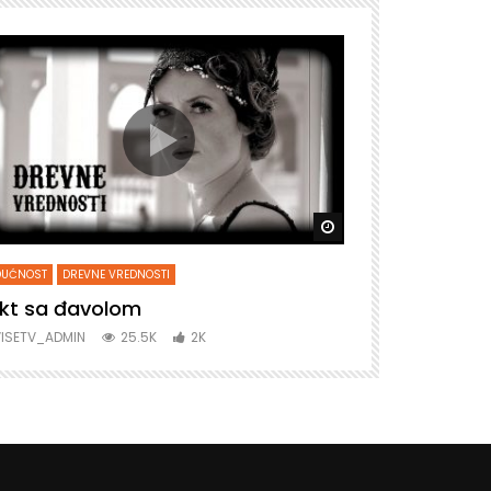
snije
Gledaj kasnije
DUĆNOST
DREVNE VREDNOSTI
BUDUĆNOST
DRE
kt sa đavolom
Soba ogled
ISETV_ADMIN
25.5K
2K
VISETV_ADMIN