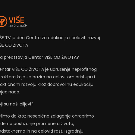
ŠE TV je deo Centra za edukaciju i celoviti razvoj
IŠE OD ŽIVOTA
ta predstavlja Centar VIŠE OD ŽIVOTA?
entar VIŠE OD ŽIVOTA je udruženje neprofitnog
raktera koje se bazira na celovitom pristupu i
raktičnom razvoju kroz dobrovoljnu edukaciju
ojedinaca.
ji su naši ciljevi?
elimo da kroz nesebično zalaganje ohrabrimo
jude na postizanje promene u životu,
dstaknemo ih na celoviti rast, izgradnju