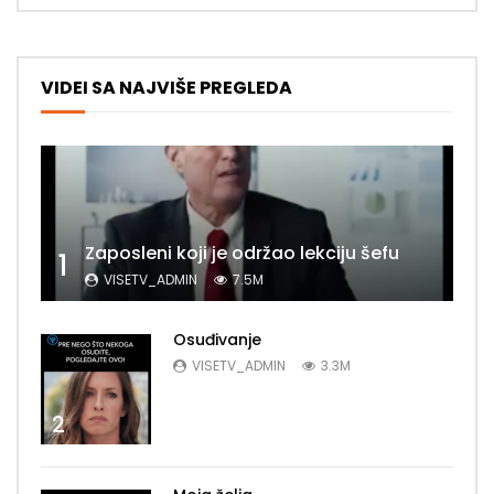
VIDEI SA NAJVIŠE PREGLEDA
Zaposleni koji je održao lekciju šefu
1
VISETV_ADMIN
7.5M
Osuđivanje
VISETV_ADMIN
3.3M
2