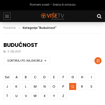
Ja tako volim – Strah od budućnosti
Početna
Kategorija "Budućnost"
BUDUĆNOST
0 OBJAVE
SORTIRAJ PO:
NAJSKORIJI
Svi
A
B
C
D
E
F
G
H
I
J
K
L
M
N
O
P
Q
R
S
T
U
V
W
X
Y
Z