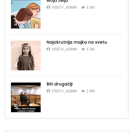
Moja želja
VISETV_ADMIN
3.3M
3
Najokrutnija majka na svetu
VISETV_ADMIN
3.2M
4
Biti drugačiji
VISETV_ADMIN
2.9M
5