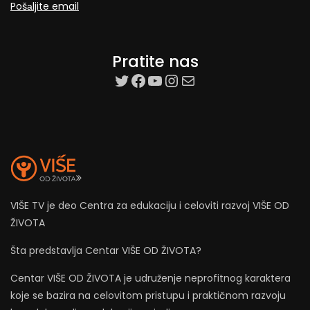
Pošаljite email
Pratite nas
target=”_blank”
Facebook
YouTube
Instagram
Mail
VIŠE TV je deo Centra za edukaciju i celoviti razvoj VIŠE OD
ŽIVOTA
Šta predstavlja Centar VIŠE OD ŽIVOTA?
Centar VIŠE OD ŽIVOTA je udruženje neprofitnog karaktera
koje se bazira na celovitom pristupu i praktičnom razvoju