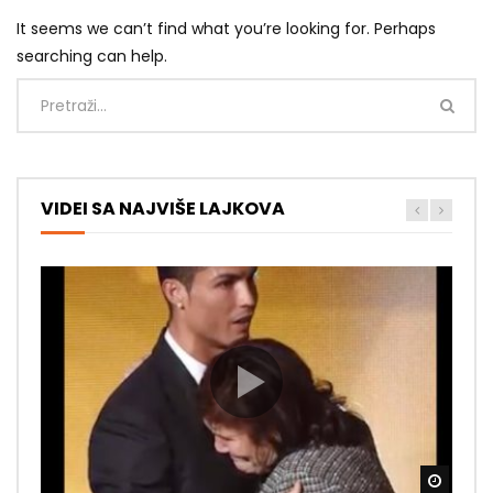
It seems we can’t find what you’re looking for. Perhaps
searching can help.
VIDEI SA NAJVIŠE LAJKOVA
Gledaj
Gledaj
Gledaj
Gledaj
Gledaj