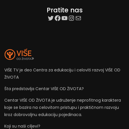
Pratite nas
target=”_blank”
Facebook
YouTube
Instagram
Mail
VIŠE TV je deo Centra za edukaciju i celoviti razvoj VIŠE OD
ŽIVOTA
Šta predstavlja Centar VIŠE OD ŽIVOTA?
Centar VIŠE OD ŽIVOTA je udruženje neprofitnog karaktera
koje se bazira na celovitom pristupu i praktičnom razvoju
kroz dobrovoljnu edukaciju pojedinaca.
Koji su naši ciljevi?