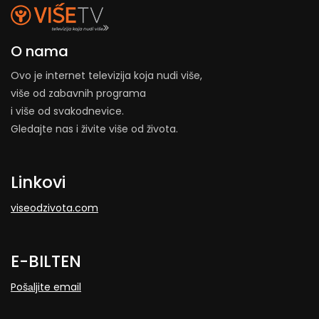
O nama
Ovo je internet televizija koja nudi više,
više od zabavnih programa
i više od svakodnevice.
Gledajte nas i živite više od života.
Linkovi
viseodzivota.com
E-BILTEN
Pošаljite email