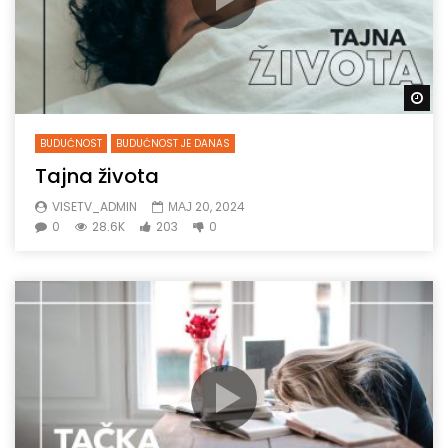
Gl
BUDUĆNOST
BUDUĆNOST JE DANAS
Tajna života
VISETV_ADMIN
МАЈ 20, 2024
0
28.6K
203
0