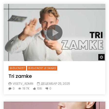
Gl
BUDUĆNOST
BUDUĆNOST JE DANAS
Tri zamke
VISETV_ADMIN
ДЕЦЕМБАР 25, 2025
0
19.7K
106
0