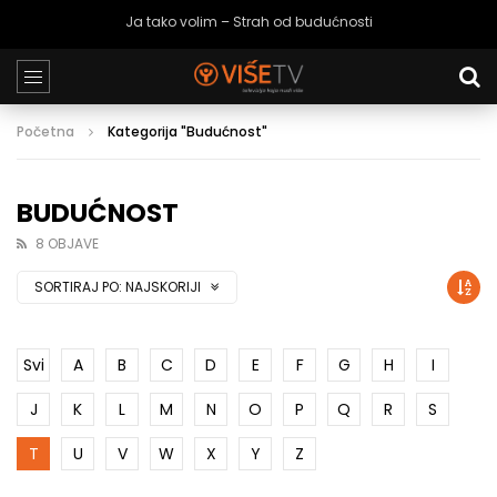
Ja tako volim – Strah od budućnosti
Početna
Kategorija "Budućnost"
BUDUĆNOST
8 OBJAVE
SORTIRAJ PO:
NAJSKORIJI
Svi
A
B
C
D
E
F
G
H
I
J
K
L
M
N
O
P
Q
R
S
T
U
V
W
X
Y
Z