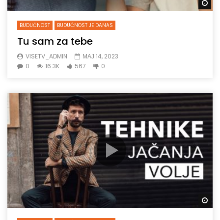
Gl
BUDUĆNOST
BUDUĆNOST JE DANAS
Tu sam za tebe
VISETV_ADMIN
МАЈ 14, 2023
0
16.3K
567
0
Gl