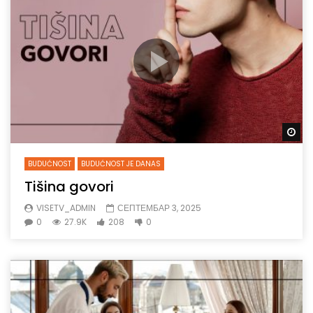
Gl
BUDUĆNOST
BUDUĆNOST JE DANAS
Tišina govori
VISETV_ADMIN
СЕПТЕМБАР 3, 2025
0
27.9K
208
0