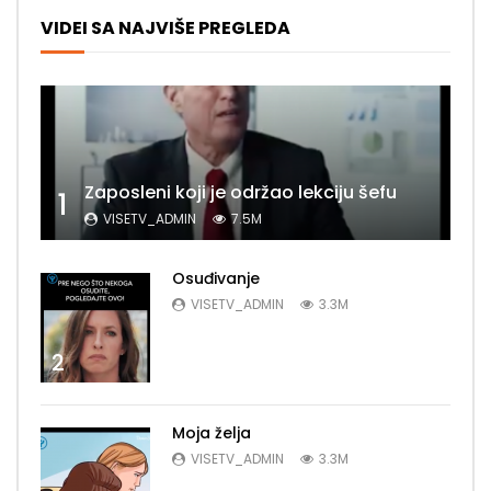
VIDEI SA NAJVIŠE PREGLEDA
Zaposleni koji je održao lekciju šefu
1
VISETV_ADMIN
7.5M
Osuđivanje
VISETV_ADMIN
3.3M
2
Moja želja
VISETV_ADMIN
3.3M