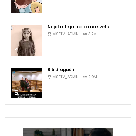
3
Najokrutnija majka na svetu
VISETV_ADMIN
3.2M
4
Biti drugačiji
VISETV_ADMIN
2.9M
5