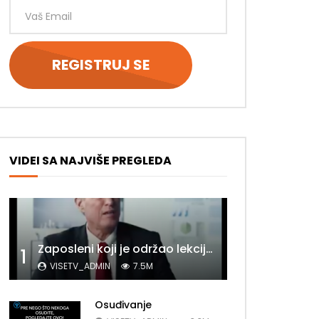
VIDEI SA NAJVIŠE PREGLEDA
Zaposleni koji je održao lekciju šefu
1
VISETV_ADMIN
7.5M
Osuđivanje