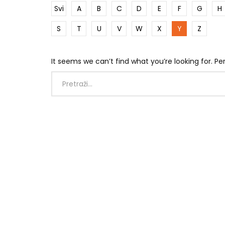
Svi
A
B
C
D
E
F
G
H
S
T
U
V
W
X
Y
Z
It seems we can’t find what you’re looking for. P