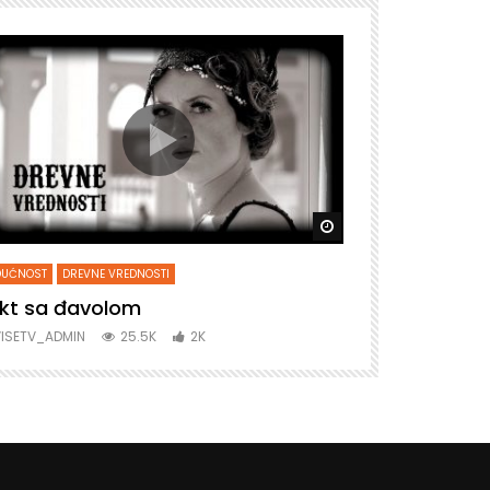
snije
Gledaj kasnije
DUĆNOST
DREVNE VREDNOSTI
BUDUĆNOST
DRE
kt sa đavolom
Soba ogled
ISETV_ADMIN
25.5K
2K
VISETV_ADMIN