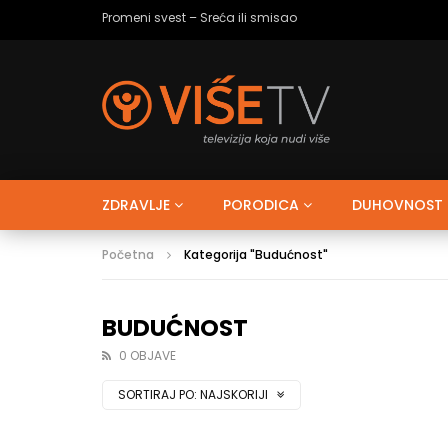
Ja tako volim – Strah od budućnosti
ZDRAVLJE
PORODICA
DUHOVNOST
Početna
Kategorija "Budućnost"
BUDUĆNOST
0 OBJAVE
SORTIRAJ PO:
NAJSKORIJI