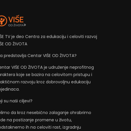
ŠE TV je deo Centra za edukaciju i celoviti razvoj
IŠE OD ŽIVOTA
ta predstavlja Centar VIŠE OD ŽIVOTA?
entar VIŠE OD ŽIVOTA je udruženje neprofitnog
raktera koje se bazira na celovitom pristupu i
raktičnom razvoju kroz dobrovoljnu edukaciju
ojedinaca.
ji su naši ciljevi?
elimo da kroz nesebično zalaganje ohrabrimo
jude na postizanje promene u životu,
dstaknemo ih na celoviti rast, izgradnju