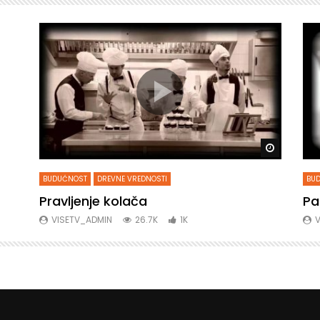
Gledaj kasnije
Gledaj ka
BUDUĆNOST
DREVNE VREDNOSTI
BU
Pravljenje kolača
Pa
VISETV_ADMIN
26.7K
1K
V