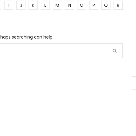
I
J
K
L
M
N
O
P
Q
R
erhaps searching can help.