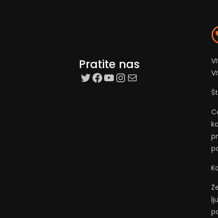
VI
Pratite nas
V
target=”_blank”
Facebook
YouTube
Instagram
Mail
Š
C
ka
p
p
Ko
Ž
l
po