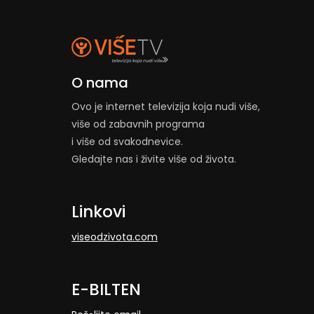
O nama
Ovo je internet televizija koja nudi više,
više od zabavnih programa
i više od svakodnevice.
Gledajte nas i živite više od života.
Linkovi
viseodzivota.com
E-BILTEN