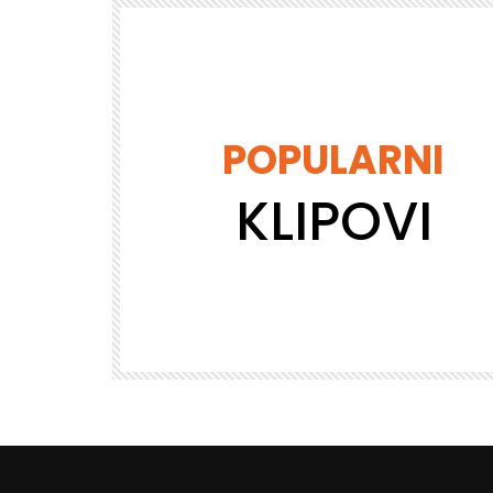
POPULARNI
KLIPOVI
Gledaj kasnije
BUDUĆNOST
DREVNE VREDNOSTI
Požudni pogled
VISETV_ADMIN
23.2K
1.1K