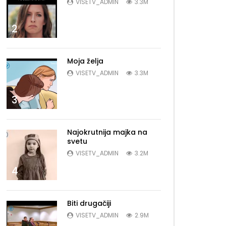
VISETV_ADMIN
3.3M
2
Moja želja
VISETV_ADMIN
3.3M
3
Najokrutnija majka na
svetu
VISETV_ADMIN
3.2M
4
Biti drugačiji
VISETV_ADMIN
2.9M