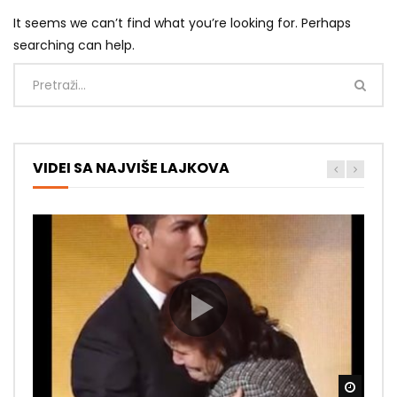
It seems we can’t find what you’re looking for. Perhaps
searching can help.
VIDEI SA NAJVIŠE LAJKOVA
Gledaj
Gledaj
Gledaj
Gledaj
Gledaj