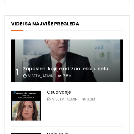
VIDEI SA NAJVIŠE PREGLEDA
Zaposleni koji je održao lekciju šefu
1
VISETV_ADMIN
7.5M
Osuđivanje
VISETV_ADMIN
3.3M
2