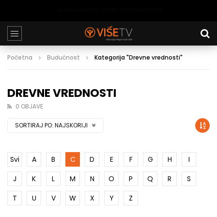
Ja tako volim – Strah od budućnosti
Početna
Budućnost
Kategorija "Drevne vrednosti"
DREVNE VREDNOSTI
0 OBJAVE
SORTIRAJ PO:
NAJSKORIJI
Svi
A
B
C
D
E
F
G
H
I
J
K
L
M
N
O
P
Q
R
S
T
U
V
W
X
Y
Z