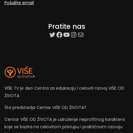
Pošаljite email
Pratite nas
target=”_blank”
Facebook
YouTube
Instagram
Mail
VIŠE TV je deo Centra za edukaciju i celoviti razvoj VIŠE OD
ŽIVOTA
Šta predstavlja Centar VIŠE OD ŽIVOTA?
Centar VIŠE OD ŽIVOTA je udruženje neprofitnog karaktera
koje se bazira na celovitom pristupu i praktičnom razvoju