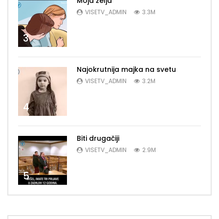
Moja želja
VISETV_ADMIN
3.3M
3
Najokrutnija majka na svetu
VISETV_ADMIN
3.2M
4
Biti drugačiji
VISETV_ADMIN
2.9M
5