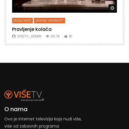
Gledaj kasnije
Gledaj 
BUDUĆNOST
DREVNE VREDNOSTI
B
Pravljenje kolača
P
VISETV_ADMIN
26.7K
1K
O nama
Ovo je internet televizija koja nudi više,
više od zabavnih programa