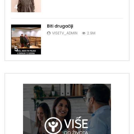
4
Biti drugačiji
VISETV_ADMIN
2.9M
5