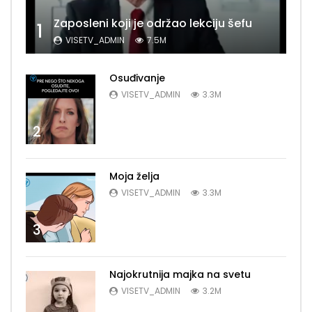
Zaposleni koji je održao lekciju šefu
1
VISETV_ADMIN
7.5M
Osuđivanje
VISETV_ADMIN
3.3M
2
Moja želja
VISETV_ADMIN
3.3M
3
Najokrutnija majka na svetu
VISETV_ADMIN
3.2M