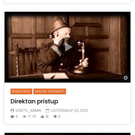
Gl
BUDUĆNOST
DREVNE VREDNOSTI
Direktan pristup
VISETV_ADMIN
СЕПТЕМБАР 20, 2021
0
17.7K
1K
0