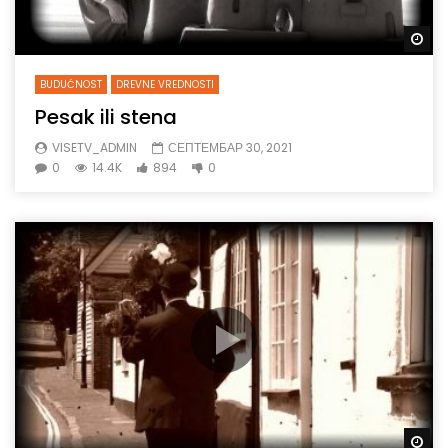
Gl
BUDUĆNOST
DREVNE VREDNOSTI
Pesak ili stena
VISETV_ADMIN
СЕПТЕМБАР 30, 2021
0
14.4K
894
0
Gl