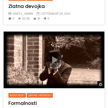
Zlatna devojka
VISETV_ADMIN
СЕПТЕМБАР 20, 2021
0
20.3K
1K
0
Gl
BUDUĆNOST
DREVNE VREDNOSTI
Formalnosti