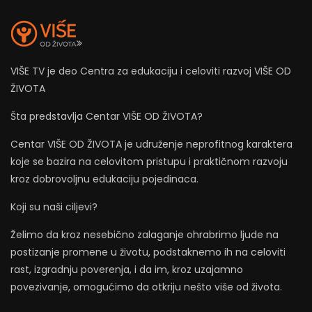
VIŠE TV je deo Centra za edukaciju i celoviti razvoj VIŠE OD
ŽIVOTA
Šta predstavlja Centar VIŠE OD ŽIVOTA?
Centar VIŠE OD ŽIVOTA je udruženje neprofitnog karaktera
koje se bazira na celovitom pristupu i praktičnom razvoju
kroz dobrovoljnu edukaciju pojedinaca.
Koji su naši ciljevi?
Želimo da kroz nesebično zalaganje ohrabrimo ljude na
postizanje promene u životu, podstaknemo ih na celoviti
rast, izgradnju poverenja, i da im, kroz uzajamno
povezivanje, omogućimo da otkriju nešto više od života.