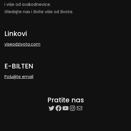
i više od svakodnevice.
Gledajte nas i živite više od života.
Linkovi
viseodzivota.com
E-BILTEN
Pošаljite email
Pratite nas
target=”_blank”
Facebook
YouTube
Instagram
Mail