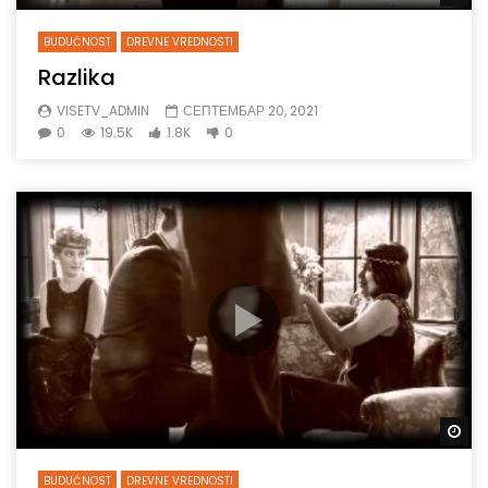
BUDUĆNOST
DREVNE VREDNOSTI
Razlika
VISETV_ADMIN
СЕПТЕМБАР 20, 2021
0
19.5K
1.8K
0
Gl
BUDUĆNOST
DREVNE VREDNOSTI