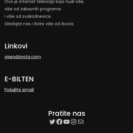
Ovo je internet televizija koja nudi više,
više od zabavnih programa
i više od svakodnevice.
Gledajte nas i živite više od života.
Linkovi
viseodzivota.com
E-BILTEN
Pošаljite email
Pratite nas
target=”_blank”
Facebook
YouTube
Instagram
Mail