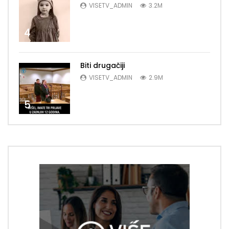
VISETV_ADMIN
3.2M
4
Biti drugačiji
VISETV_ADMIN
2.9M
5