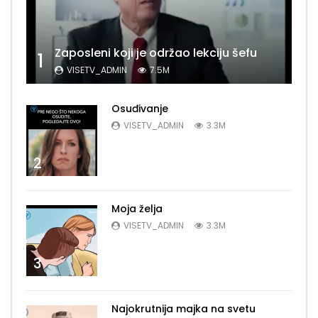
Zaposleni koji je održao lekciju šefu
1
VISETV_ADMIN
7.5M
Osuđivanje
VISETV_ADMIN
3.3M
2
Moja želja
VISETV_ADMIN
3.3M
3
Najokrutnija majka na svetu