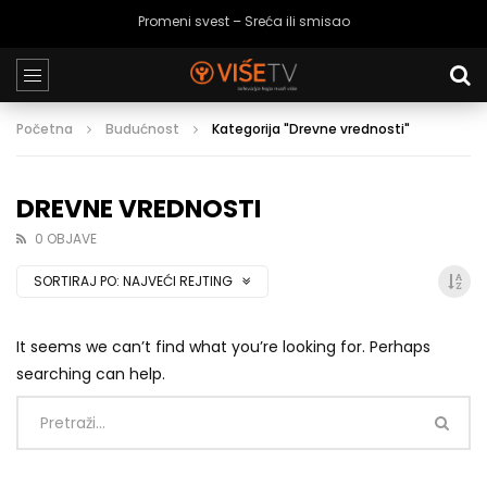
Ja tako volim – Strah od budućnosti
Početna
Budućnost
Kategorija "Drevne vrednosti"
DREVNE VREDNOSTI
0 OBJAVE
SORTIRAJ PO:
NAJVEĆI REJTING
It seems we can’t find what you’re looking for. Perhaps
searching can help.