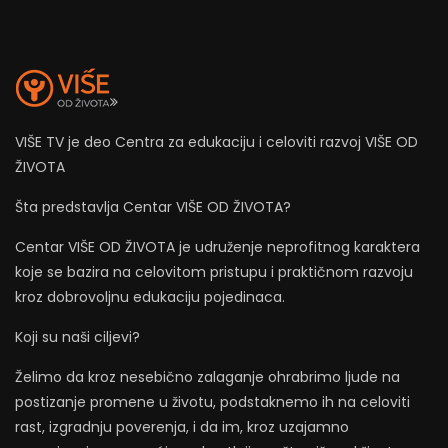
VIŠE TV je deo Centra za edukaciju i celoviti razvoj VIŠE OD
ŽIVOTA
Šta predstavlja Centar VIŠE OD ŽIVOTA?
Centar VIŠE OD ŽIVOTA je udruženje neprofitnog karaktera
koje se bazira na celovitom pristupu i praktičnom razvoju
kroz dobrovoljnu edukaciju pojedinaca.
Koji su naši ciljevi?
Želimo da kroz nesebično zalaganje ohrabrimo ljude na
postizanje promene u životu, podstaknemo ih na celoviti
rast, izgradnju poverenja, i da im, kroz uzajamno