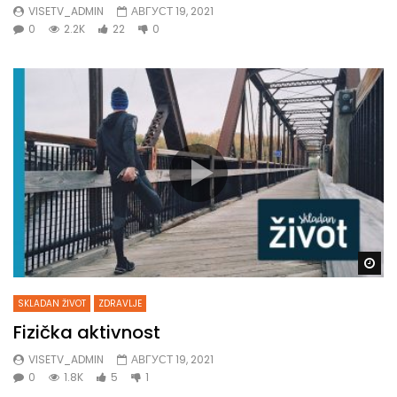
VISETV_ADMIN
АВГУСТ 19, 2021
0
2.2K
22
0
Gl
SKLADAN ŽIVOT
ZDRAVLJE
Fizička aktivnost
VISETV_ADMIN
АВГУСТ 19, 2021
0
1.8K
5
1