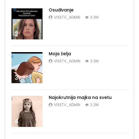
Osuđivanje
VISETV_ADMIN
3.3M
2
Moja želja
VISETV_ADMIN
3.3M
3
Najokrutnija majka na svetu
VISETV_ADMIN
3.2M
4