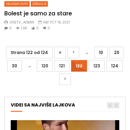
SKLADAN ŽIVOT
ZDRAVLJE
Bolest je samo za stare
VISETV_ADMIN
АВГУСТ 19, 2021
0
1.6K
0
0
...
Strana 122 od 124
10
20
...
30
120
121
122
123
124
VIDEI SA NAJVIŠE LAJKOVA