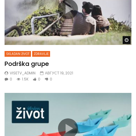
Gl
SKLADAN ŽIVOT
ZDRAVLJE
Podrška grupe
VISETV_ADMIN
АВГУСТ 19, 2021
0
1.5K
0
0