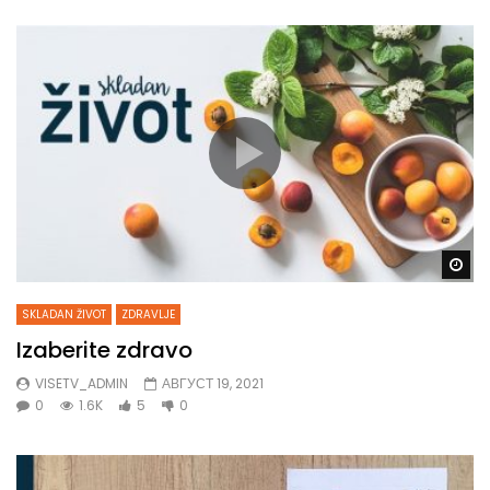
Gl
SKLADAN ŽIVOT
ZDRAVLJE
Izaberite zdravo
VISETV_ADMIN
АВГУСТ 19, 2021
0
1.6K
5
0