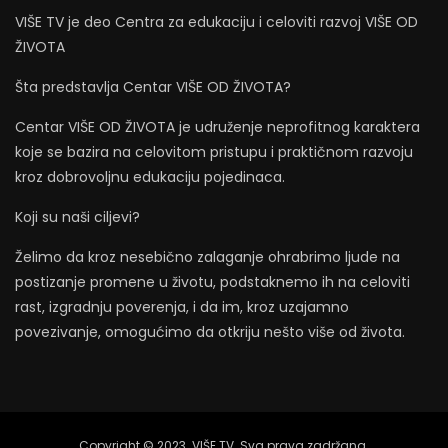
VIŠE TV je deo Centra za edukaciju i celoviti razvoj VIŠE OD
ŽIVOTA
Šta predstavlja Centar VIŠE OD ŽIVOTA?
Centar VIŠE OD ŽIVOTA je udruženje neprofitnog karaktera
koje se bazira na celovitom pristupu i praktičnom razvoju
kroz dobrovoljnu edukaciju pojedinaca.
Koji su naši ciljevi?
Želimo da kroz nesebično zalaganje ohrabrimo ljude na
postizanje promene u životu, podstaknemo ih na celoviti
rast, izgradnju poverenja, i da im, kroz uzajamno
povezivanje, omogućimo da otkriju nešto više od života.
Copyright © 2023. VIŠE TV. Sva prava zadržana.