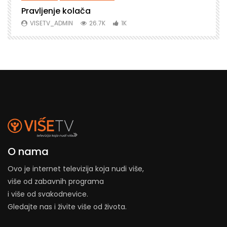
Pravljenje kolača
P
VISETV_ADMIN
26.7K
1K
O nama
Ovo je internet televizija koja nudi više,
više od zabavnih programa
i više od svakodnevice.
Gledajte nas i živite više od života.