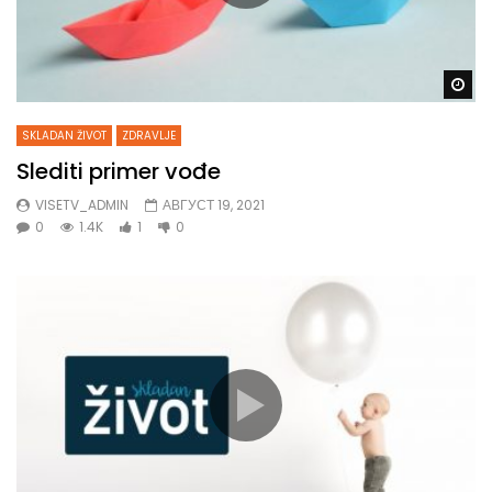
Gl
SKLADAN ŽIVOT
ZDRAVLJE
Slediti primer vođe
VISETV_ADMIN
АВГУСТ 19, 2021
0
1.4K
1
0