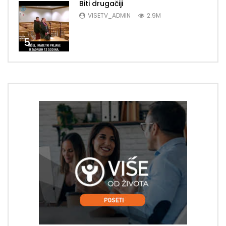
Biti drugačiji
VISETV_ADMIN
2.9M
5