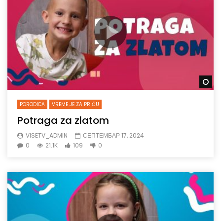
Gl
PORODICA
VREME JE ZA PRIČU
Potraga za zlatom
VISETV_ADMIN
СЕПТЕМБАР 17, 2024
0
21.1K
109
0