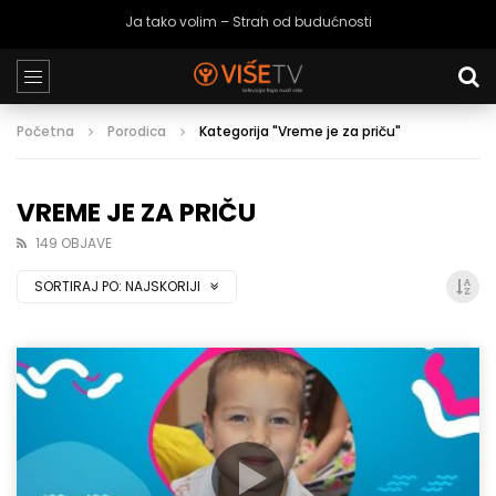
Ja tako volim – Strah od budućnosti
Početna
Porodica
Kategorija "Vreme je za priču"
VREME JE ZA PRIČU
149 OBJAVE
SORTIRAJ PO:
NAJSKORIJI