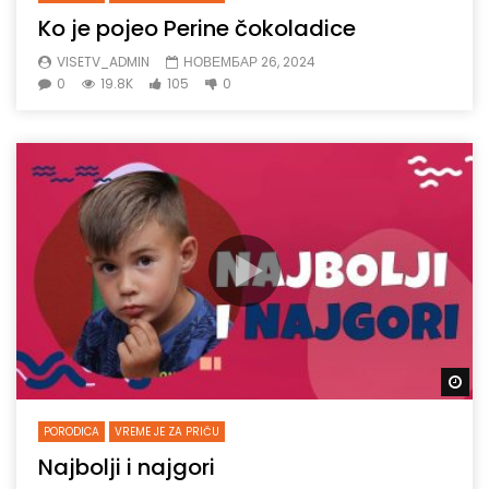
Ko je pojeo Perine čokoladice
VISETV_ADMIN
НОВЕМБАР 26, 2024
0
19.8K
105
0
Gl
PORODICA
VREME JE ZA PRIČU
Najbolji i najgori