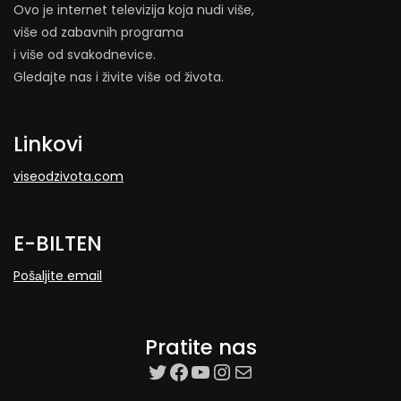
Ovo je internet televizija koja nudi više,
više od zabavnih programa
i više od svakodnevice.
Gledajte nas i živite više od života.
Linkovi
viseodzivota.com
E-BILTEN
Pošаljite email
Pratite nas
target=”_blank”
Facebook
YouTube
Instagram
Mail