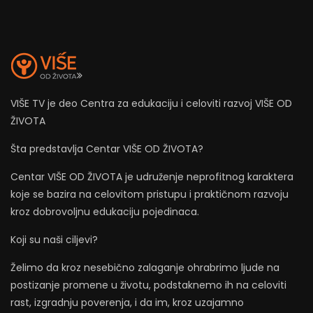
VIŠE TV je deo Centra za edukaciju i celoviti razvoj VIŠE OD
ŽIVOTA
Šta predstavlja Centar VIŠE OD ŽIVOTA?
Centar VIŠE OD ŽIVOTA je udruženje neprofitnog karaktera
koje se bazira na celovitom pristupu i praktičnom razvoju
kroz dobrovoljnu edukaciju pojedinaca.
Koji su naši ciljevi?
Želimo da kroz nesebično zalaganje ohrabrimo ljude na
postizanje promene u životu, podstaknemo ih na celoviti
rast, izgradnju poverenja, i da im, kroz uzajamno