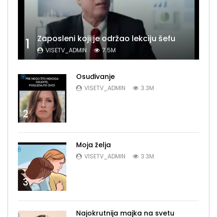
Zaposleni koji je održao lekciju šefu
1
VISETV_ADMIN
7.5M
Osuđivanje
VISETV_ADMIN
3.3M
2
Moja želja
VISETV_ADMIN
3.3M
3
Najokrutnija majka na svetu