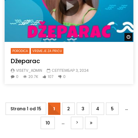
Gl
PORODICA
VREME JE ZA PRIČU
Džeparac
VISETV_ADMIN
СЕПТЕМБАР 3, 2024
0
20.7K
107
0
...
Strana 1 od 15
1
2
3
4
5
...
10