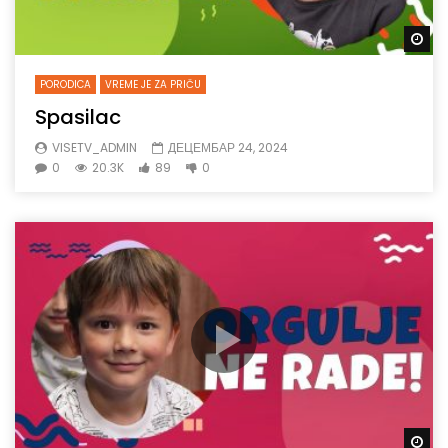
Gl
PORODICA
VREME JE ZA PRIČU
Spasilac
VISETV_ADMIN
ДЕЦЕМБАР 24, 2024
0
20.3K
89
0
Gl