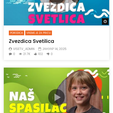
Gl
PORODICA
VREME JE ZA PRIČU
Zvezdica Svetilica
VISETV_ADMIN
ЈАНУАР 14, 2025
0
21.7K
102
0