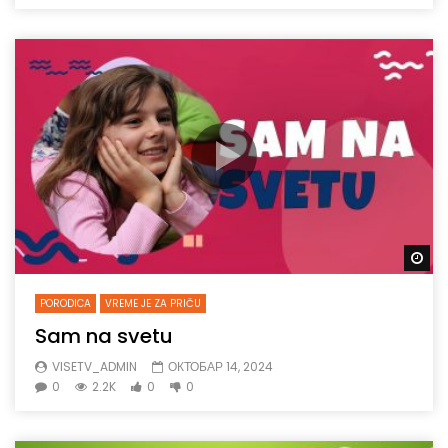
Gl
PORODICA
VREME JE ZA PRIČU
Sam na svetu
VISETV_ADMIN
ОКТОБАР 14, 2024
0
2.2K
0
0