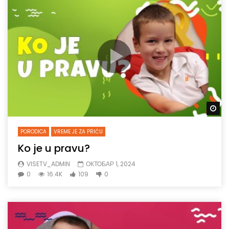
Gl
PORODICA
VREME JE ZA PRIČU
Ko je u pravu?
VISETV_ADMIN
ОКТОБАР 1, 2024
0
16.4K
109
0