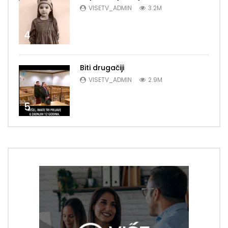
VISETV_ADMIN
3.2M
4
Biti drugačiji
VISETV_ADMIN
2.9M
5