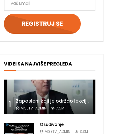
kasnije
VIDEI SA NAJVIŠE PREGLEDA
Zaposleni koji je održao lekciju šefu
1
VISETV_ADMIN
7.5M
kasnije
Osuđivanje
VISETV_ADMIN
3.3M