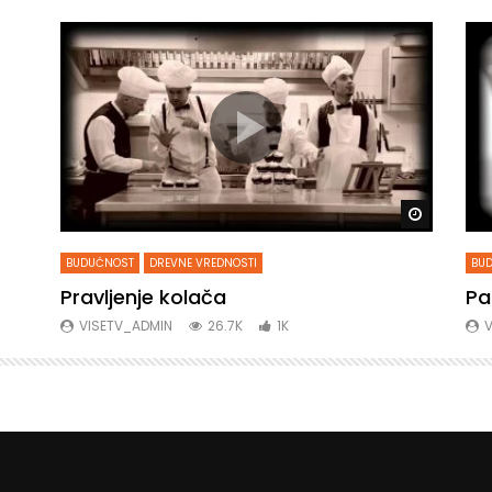
Gledaj kasnije
Gledaj ka
BUDUĆNOST
DREVNE VREDNOSTI
BU
Pravljenje kolača
Pa
VISETV_ADMIN
26.7K
1K
V