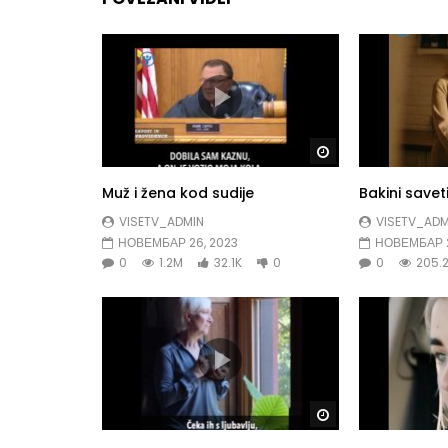
Gledaj kasnije
Muž i žena kod sudije
Bakini savet
VISETV_ADMIN
VISETV_ADM
НОВЕМБАР 26, 2023
НОВЕМБАР 2
0
1.2M
32.1K
0
0
205.
Gledaj kasnije