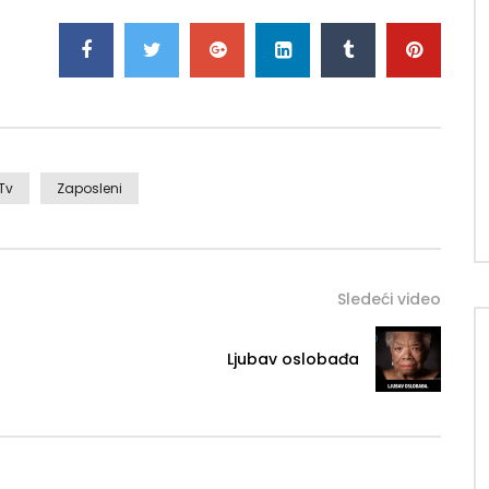
Tv
Zaposleni
Sledeći video
Ljubav oslobađa