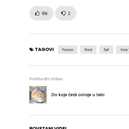
91K
2
TAGOVI
Posao
Rad
Šef
Vise 
Prethodni Video
Zlo koje činiš ostaje u tebi
POVEZANI VIDEI