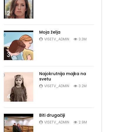
2
Moja želja
VISETV_ADMIN
3.3M
3
Najokrutnija majka na
svetu
VISETV_ADMIN
3.2M
4
Biti drugačiji
VISETV_ADMIN
2.9M