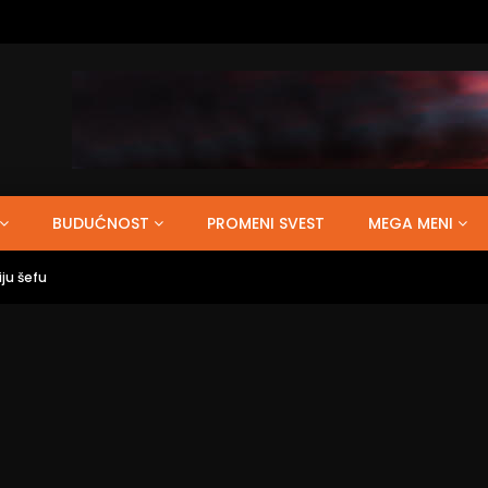
BUDUĆNOST
PROMENI SVEST
MEGA MENI
iju šefu