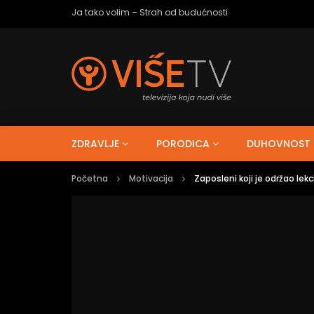
Ja tako volim – Strah od budućnosti
ZDRAVLJE
PORODICA
DUHOVNOST
Početna
Motivacija
Zaposleni koji je održao lekc