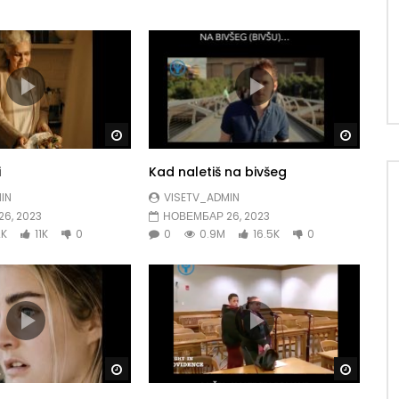
Gledaj kasnije
Gledaj 
i
Kad naletiš na bivšeg
IN
VISETV_ADMIN
6, 2023
НОВЕМБАР 26, 2023
2K
11K
0
0
0.9M
16.5K
0
Gledaj kasnije
Gledaj 