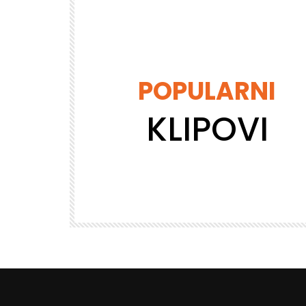
POPULARNI
KLIPOVI
Gledaj kasnije
BUDUĆNOST
DREVNE VREDNOSTI
Požudni pogled
VISETV_ADMIN
23.2K
1.1K