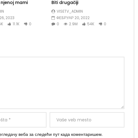
e njenoj mami
Biti drugačiji
IN
VISETV_ADMIN
6, 2023
ФЕБРУАР 20, 2022
6K
11.1K
0
0
2.9M
54K
0
регледачу веба за следећи пут када коментаришем.