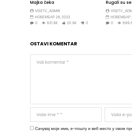
Majka čeka
Rugali su s
VISETV_ADMIN
VISETV_ADM
НОВЕМБАР 26, 2023
НОВЕМБАР 2
0
631.9K
20.9K
0
0
699.
OSTAVI KOMENTAR
Сачувај моје име, е-пошту и веб место у овом п