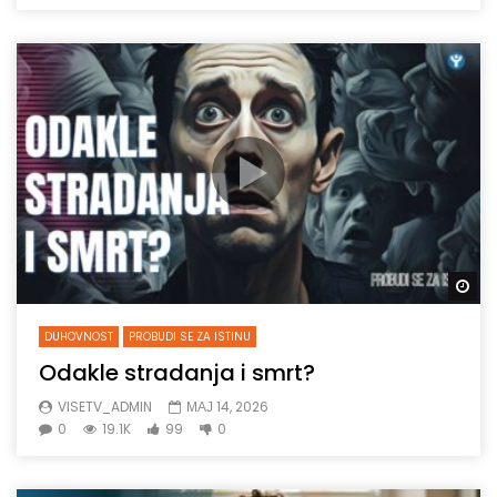
Gl
DUHOVNOST
PROBUDI SE ZA ISTINU
Odakle stradanja i smrt?
VISETV_ADMIN
МАЈ 14, 2026
0
19.1K
99
0