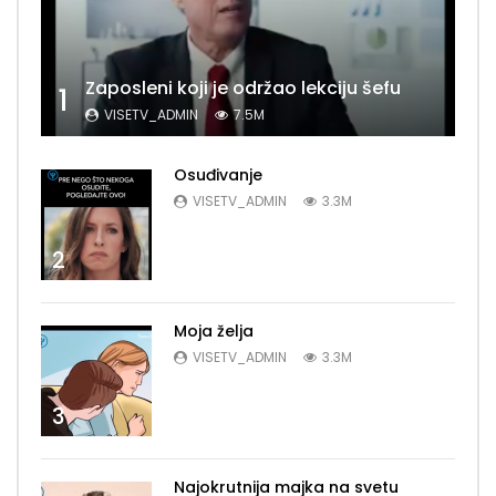
Zaposleni koji je održao lekciju šefu
1
VISETV_ADMIN
7.5M
Osuđivanje
VISETV_ADMIN
3.3M
2
Moja želja
VISETV_ADMIN
3.3M
3
Najokrutnija majka na svetu