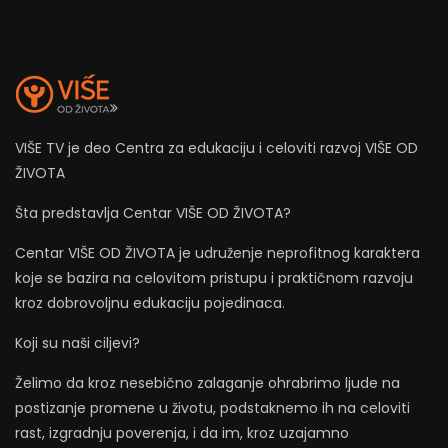
VIŠE TV je deo Centra za edukaciju i celoviti razvoj VIŠE OD
ŽIVOTA
Šta predstavlja Centar VIŠE OD ŽIVOTA?
Centar VIŠE OD ŽIVOTA je udruženje neprofitnog karaktera
koje se bazira na celovitom pristupu i praktičnom razvoju
kroz dobrovoljnu edukaciju pojedinaca.
Koji su naši ciljevi?
Želimo da kroz nesebično zalaganje ohrabrimo ljude na
postizanje promene u životu, podstaknemo ih na celoviti
rast, izgradnju poverenja, i da im, kroz uzajamno