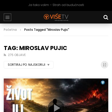
Ja tako volim – Strah od budućnosti
Početna
Posts Tagged "Miroslav Pujic"
TAG: MIROSLAV PUJIC
275 OBJAVE
SORTIRAJ PO:
NAJSKORIJI