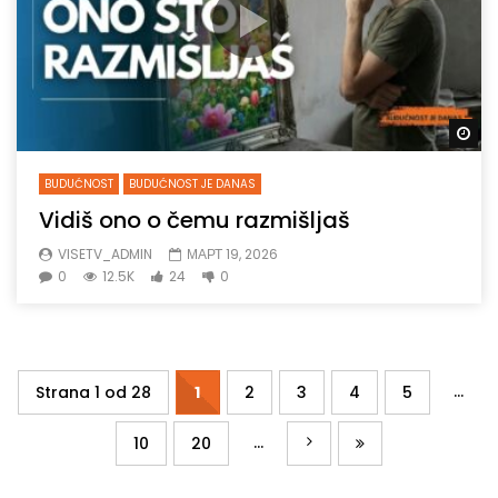
Gl
BUDUĆNOST
BUDUĆNOST JE DANAS
Vidiš ono o čemu razmišljaš
VISETV_ADMIN
МАРТ 19, 2026
0
12.5K
24
0
...
Strana 1 od 28
1
2
3
4
5
...
10
20