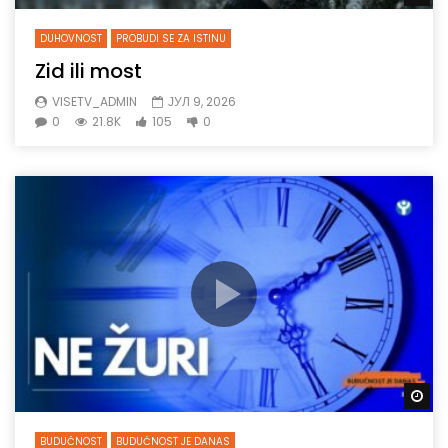
DUHOVNOST
PROBUDI SE ZA ISTINU
Zid ili most
VISETV_ADMIN
ЈУЛ 9, 2026
0
21.8K
105
0
Gl
BUDUĆNOST
BUDUĆNOST JE DANAS