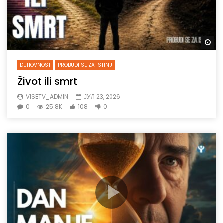
Gl
DUHOVNOST
PROBUDI SE ZA ISTINU
Život ili smrt
VISETV_ADMIN
ЈУЛ 23, 2026
0
25.8K
108
0