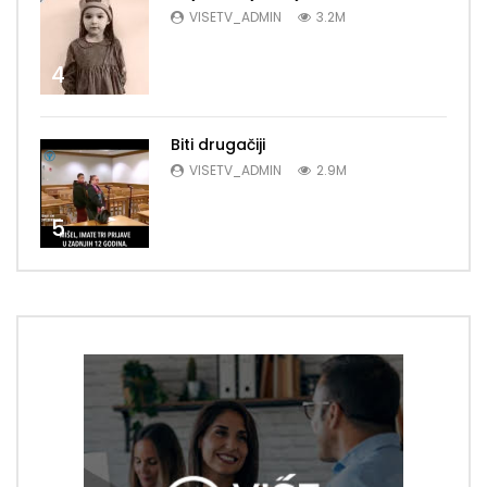
VISETV_ADMIN
3.2M
4
Biti drugačiji
VISETV_ADMIN
2.9M
5