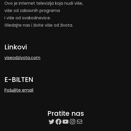
Ovo je internet televizija koja nudi više,
više od zabavnih programa
i više od svakodnevice.
Gledajte nas i živite više od života.
Linkovi
viseodzivota.com
E-BILTEN
Pošаljite email
Pratite nas
target=”_blank”
Facebook
YouTube
Instagram
Mail