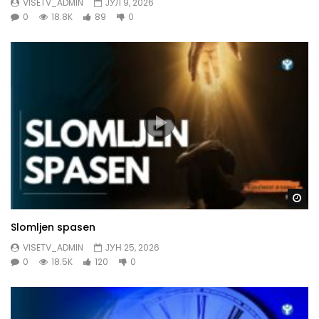
VISETV_ADMIN
ЈУЛ 9, 2026
0
18.8K
89
0
Gl
Slomljen spasen
VISETV_ADMIN
ЈУН 25, 2026
0
18.5K
120
0