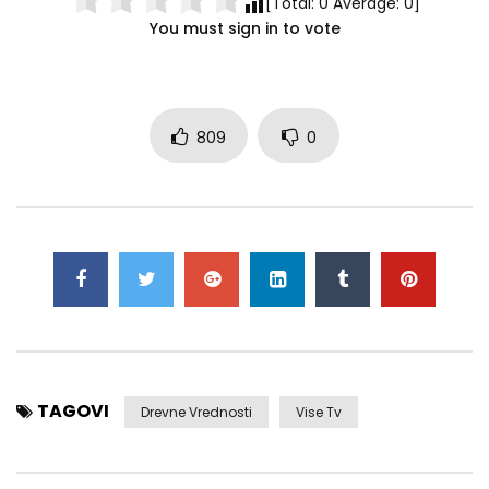
[Total:
0
Average:
0
]
You must sign in to vote
809
0
TAGOVI
Drevne Vrednosti
Vise Tv