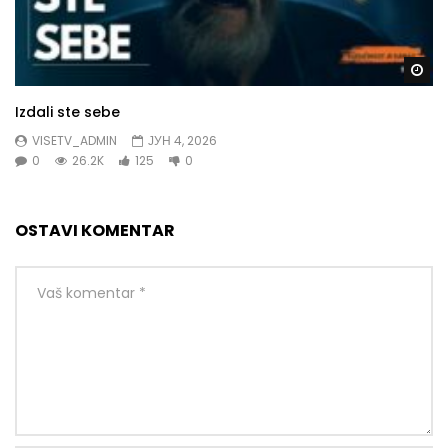
Gl
Izdali ste sebe
VISETV_ADMIN
ЈУН 4, 2026
0
26.2K
125
0
OSTAVI KOMENTAR