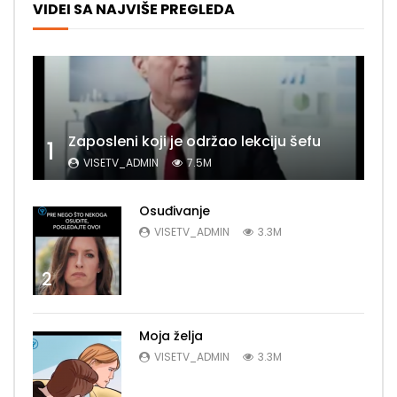
VIDEI SA NAJVIŠE PREGLEDA
Zaposleni koji je održao lekciju šefu
1
VISETV_ADMIN
7.5M
Osuđivanje
VISETV_ADMIN
3.3M
2
Moja želja
VISETV_ADMIN
3.3M