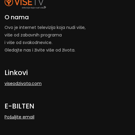
O nama
Ovo je internet televizija koja nudi više,
više od zabavnih programa
i više od svakodnevice.
Gledajte nas i živite više od života.
Linkovi
viseodzivota.com
E-BILTEN
Pošаljite email