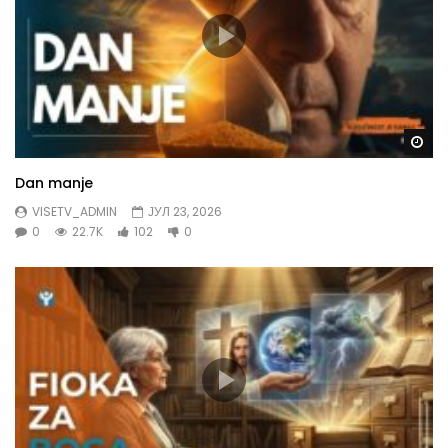
Gl
Dan manje
VISETV_ADMIN
ЈУЛ 23, 2026
0
22.7K
102
0