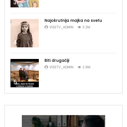
3
Najokrutnija majka na svetu
VISETV_ADMIN
3.2M
4
Biti drugačiji
VISETV_ADMIN
2.9M
5