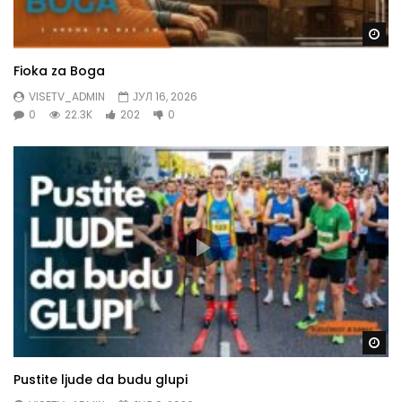
Gl
Fioka za Boga
VISETV_ADMIN
ЈУЛ 16, 2026
0
22.3K
202
0
Gl
Pustite ljude da budu glupi