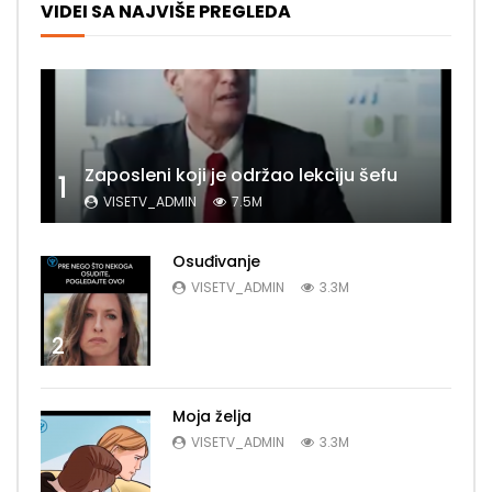
VIDEI SA NAJVIŠE PREGLEDA
Zaposleni koji je održao lekciju šefu
1
VISETV_ADMIN
7.5M
Osuđivanje
VISETV_ADMIN
3.3M
2
Moja želja
VISETV_ADMIN
3.3M