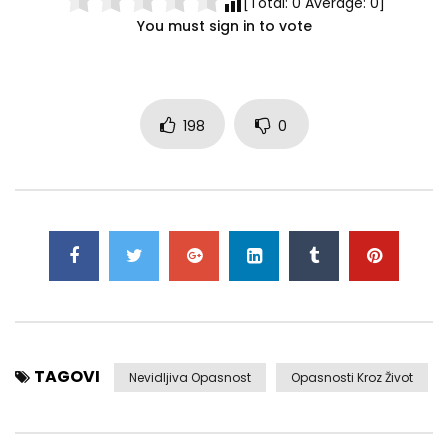
[Total:
0
Average:
0
]
You must sign in to vote
198
0
TAGOVI
Nevidljiva Opasnost
Opasnosti Kroz Život