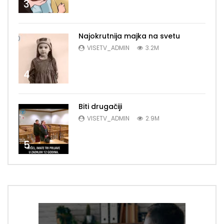
3
Najokrutnija majka na svetu
VISETV_ADMIN
3.2M
4
Biti drugačiji
VISETV_ADMIN
2.9M
5