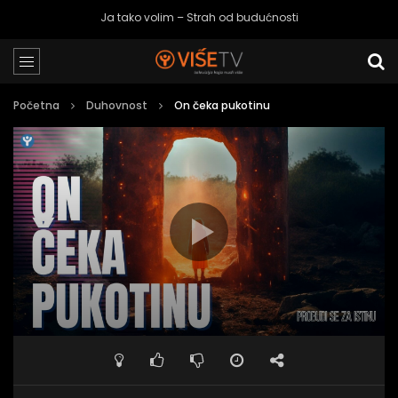
Ja tako volim – Strah od budućnosti
Početna
Duhovnost
On čeka pukotinu