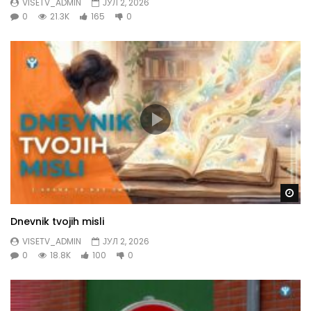
VISETV_ADMIN
ЈУЛ 2, 2026
0
21.3K
165
0
Gl
Dnevnik tvojih misli
VISETV_ADMIN
ЈУЛ 2, 2026
0
18.8K
100
0