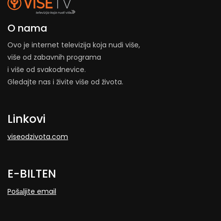
O nama
Ovo je internet televizija koja nudi više,
više od zabavnih programa
i više od svakodnevice.
Gledajte nas i živite više od života.
Linkovi
viseodzivota.com
E-BILTEN
Pošаljite email