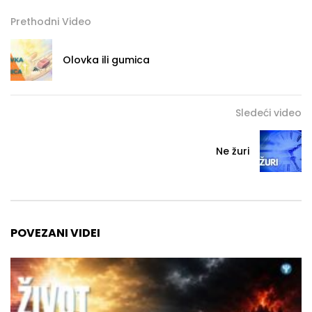
Prethodni Video
Olovka ili gumica
Sledeći video
Ne žuri
POVEZANI VIDEI