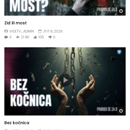
Gl
Zid ili most
VISETV_ADMIN
ЈУЛ 9, 2026
0
21.8K
105
0
Gl
Bez kočnica