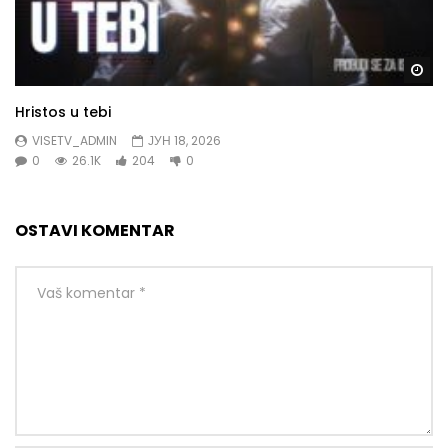
Gl
Hristos u tebi
VISETV_ADMIN
ЈУН 18, 2026
0
26.1K
204
0
OSTAVI KOMENTAR