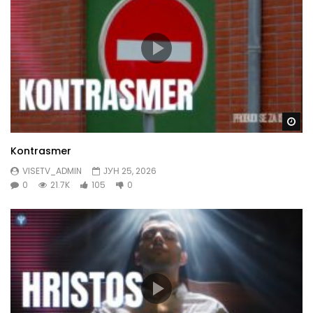
Gl
Kontrasmer
VISETV_ADMIN
ЈУН 25, 2026
0
21.7K
105
0