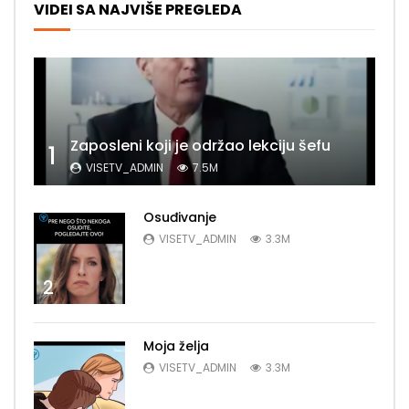
VIDEI SA NAJVIŠE PREGLEDA
Zaposleni koji je održao lekciju šefu
1
VISETV_ADMIN
7.5M
Osuđivanje
VISETV_ADMIN
3.3M
2
Moja želja
VISETV_ADMIN
3.3M