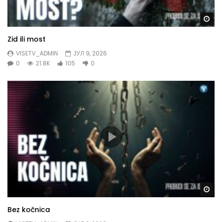
Gl
Zid ili most
VISETV_ADMIN
ЈУЛ 9, 2026
0
21.8K
105
0
Gl
Bez kočnica