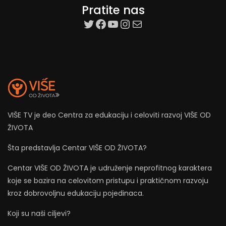
Pratite nas
target=”_blank”
Facebook
YouTube
Instagram
Mail
VIŠE TV je deo Centra za edukaciju i celoviti razvoj VIŠE OD
ŽIVOTA
Šta predstavlja Centar VIŠE OD ŽIVOTA?
Centar VIŠE OD ŽIVOTA je udruženje neprofitnog karaktera
koje se bazira na celovitom pristupu i praktičnom razvoju
kroz dobrovoljnu edukaciju pojedinaca.
Koji su naši ciljevi?