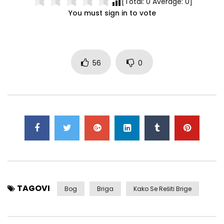
[Total:
0
Average:
0
]
You must sign in to vote
56
0
TAGOVI
Bog
Briga
Kako Se Rešiti Brige