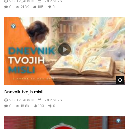
VISETV_ADMIN
ЈУЛ 2, 2026
0
21.3K
165
0
Gl
Dnevnik tvojih misli
VISETV_ADMIN
ЈУЛ 2, 2026
0
18.8K
100
0