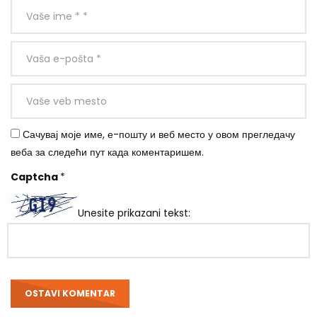
Сачувај моје име, е-пошту и веб место у овом прегледачу
веба за следећи пут када коментаришем.
Captcha
*
Unesite prikazani tekst: