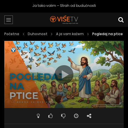
Ja tako volim – Strah od budućnosti
Početna
Duhovnost
A ja vam kažem
Pogledaj na ptice