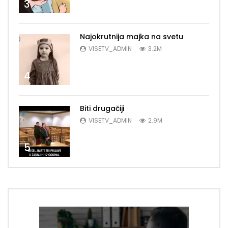
3
Najokrutnija majka na svetu
VISETV_ADMIN
3.2M
4
Biti drugačiji
VISETV_ADMIN
2.9M
5