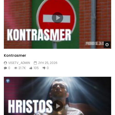
Gl
Kontrasmer
VISETV_ADMIN
ЈУН 25, 2026
0
21.7K
105
0