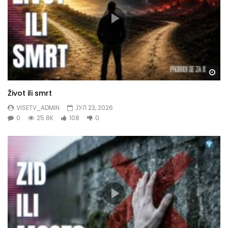
Gl
Život ili smrt
VISETV_ADMIN
ЈУЛ 23, 2026
0
25.8K
108
0