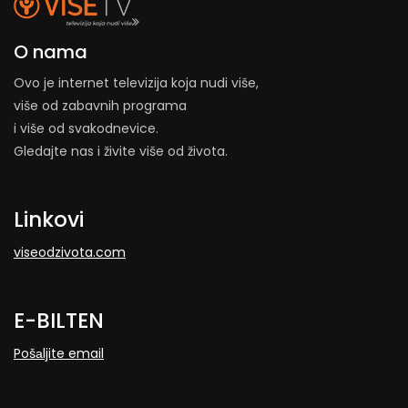
O nama
Ovo je internet televizija koja nudi više,
više od zabavnih programa
i više od svakodnevice.
Gledajte nas i živite više od života.
Linkovi
viseodzivota.com
E-BILTEN
Pošаljite email