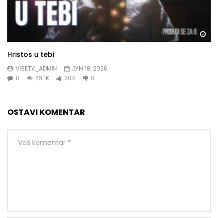
Gl
Hristos u tebi
VISETV_ADMIN
ЈУН 18, 2026
0
26.1K
204
0
OSTAVI KOMENTAR