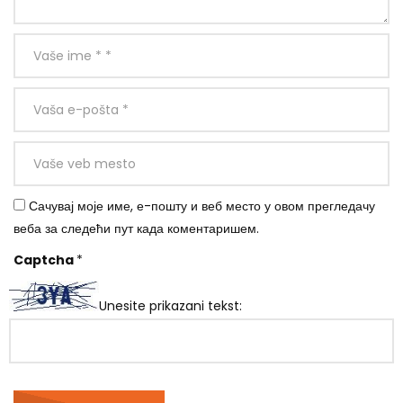
Сачувај моје име, е-пошту и веб место у овом прегледачу
веба за следећи пут када коментаришем.
Captcha
*
Unesite prikazani tekst: