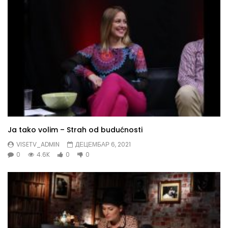
Ja tako volim – Strah od budućnosti
VISETV_ADMIN
ДЕЦЕМБАР 6, 2021
0
4.6K
0
0