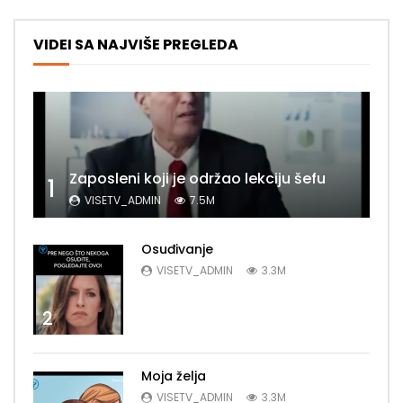
VIDEI SA NAJVIŠE PREGLEDA
Zaposleni koji je održao lekciju šefu
1
VISETV_ADMIN
7.5M
Osuđivanje
VISETV_ADMIN
3.3M
2
Moja želja
VISETV_ADMIN
3.3M