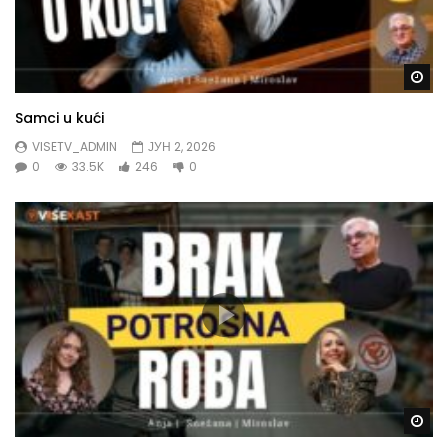
Gl
Samci u kući
VISETV_ADMIN
ЈУН 2, 2026
0
33.5K
246
0
Gl