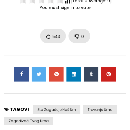
[Total:
0
Average:
0
]
You must sign in to vote
543
0
TAGOVI
Šta Zagađuje Naš Um
Trovanje Uma
Zagađivači Tvog Uma