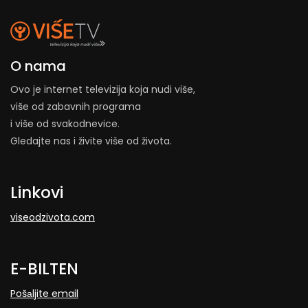
O nama
Ovo je internet televizija koja nudi više,
više od zabavnih programa
i više od svakodnevice.
Gledajte nas i živite više od života.
Linkovi
viseodzivota.com
E-BILTEN
Pošаljite email