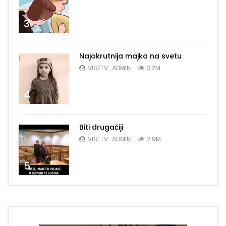
3
Najokrutnija majka na svetu
VISETV_ADMIN
3.2M
4
Biti drugačiji
VISETV_ADMIN
2.9M
5