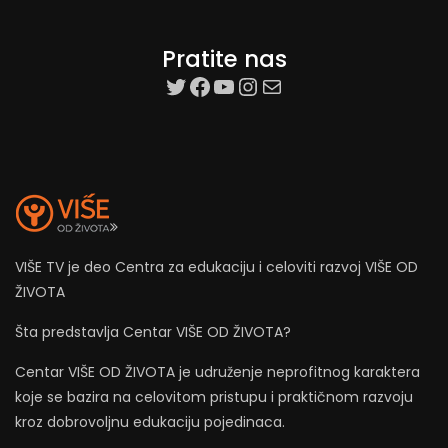
Pratite nas
target=”_blank”
Facebook
YouTube
Instagram
Mail
VIŠE TV je deo Centra za edukaciju i celoviti razvoj VIŠE OD
ŽIVOTA
Šta predstavlja Centar VIŠE OD ŽIVOTA?
Centar VIŠE OD ŽIVOTA je udruženje neprofitnog karaktera
koje se bazira na celovitom pristupu i praktičnom razvoju
kroz dobrovoljnu edukaciju pojedinaca.