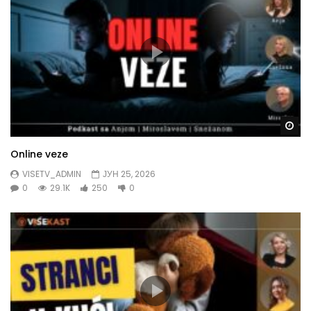
Gl
Online veze
VISETV_ADMIN
ЈУН 25, 2026
0
29.1K
250
0