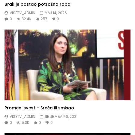
Brak je postao potrošna roba
VISETV_ADMIN
МАЈ 14, 2026
0
32.4K
257
0
Promeni svest – Sreća ili smisao
VISETV_ADMIN
ДЕЦЕМБАР 6, 2021
0
5.3K
0
0