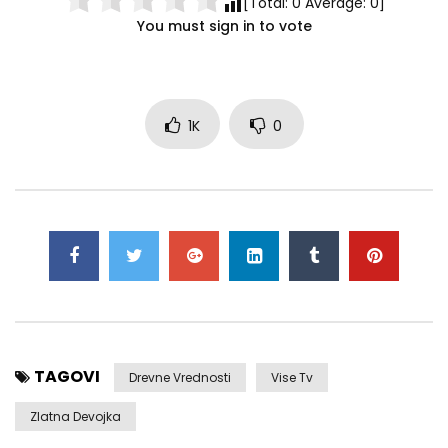
[Total:
0
Average:
0
]
You must sign in to vote
1K
0
TAGOVI
Drevne Vrednosti
Vise Tv
Zlatna Devojka