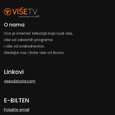
O nama
Ovo je internet televizija koja nudi više,
više od zabavnih programa
i više od svakodnevice.
Gledajte nas i živite više od života.
Linkovi
viseodzivota.com
E-BILTEN
Pošаljite email