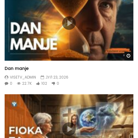
Gl
Dan manje
VISETV_ADMIN
ЈУЛ 23, 2026
0
22.7K
102
0