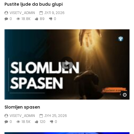
Pustite ljude da budu glupi
VISETV_ADMIN
ЈУЛ 9, 2026
0
18.8K
89
0
Gl
Slomljen spasen
VISETV_ADMIN
ЈУН 25, 2026
0
18.5K
120
0