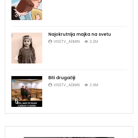
3
Najokrutnija majka na svetu
VISETV_ADMIN
3.2M
4
Biti drugačiji
VISETV_ADMIN
2.9M
5