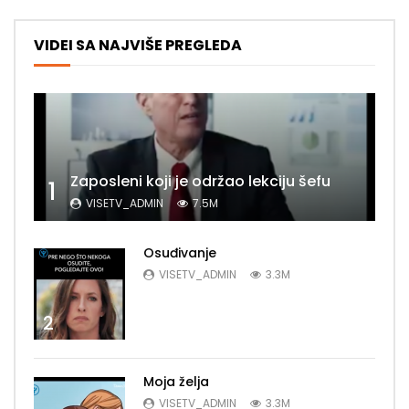
VIDEI SA NAJVIŠE PREGLEDA
Zaposleni koji je održao lekciju šefu
1
VISETV_ADMIN
7.5M
Osuđivanje
VISETV_ADMIN
3.3M
2
Moja želja
VISETV_ADMIN
3.3M