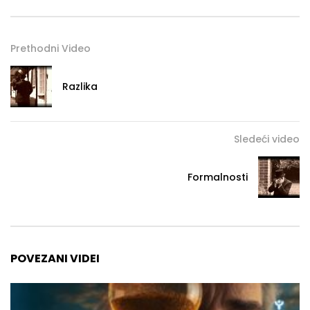
Prethodni Video
Razlika
Sledeći video
Formalnosti
POVEZANI VIDEI