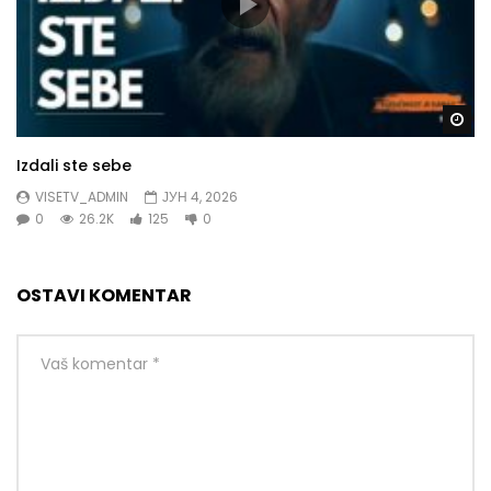
Gl
Izdali ste sebe
VISETV_ADMIN
ЈУН 4, 2026
0
26.2K
125
0
OSTAVI KOMENTAR