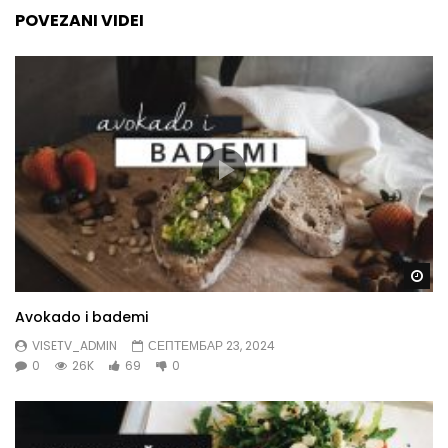
POVEZANI VIDEI
Gl
Avokado i bademi
VISETV_ADMIN
СЕПТЕМБАР 23, 2024
0
26K
69
0