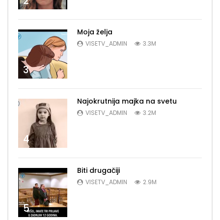
2
Moja želja
VISETV_ADMIN
3.3M
3
Najokrutnija majka na svetu
VISETV_ADMIN
3.2M
4
Biti drugačiji
VISETV_ADMIN
2.9M
5