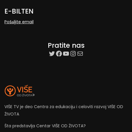
E-BILTEN
Pošаljite email
Pratite nas
target=”_blank”
Facebook
YouTube
Instagram
Mail
VIŠE TV je deo Centra za edukaciju i celoviti razvoj VIŠE OD
ŽIVOTA
Šta predstavlja Centar VIŠE OD ŽIVOTA?