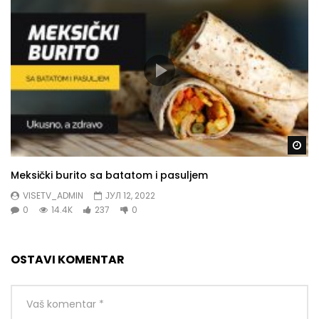
Gl
Meksički burito sa batatom i pasuljem
VISETV_ADMIN
ЈУЛ 12, 2022
0
14.4K
237
0
OSTAVI KOMENTAR