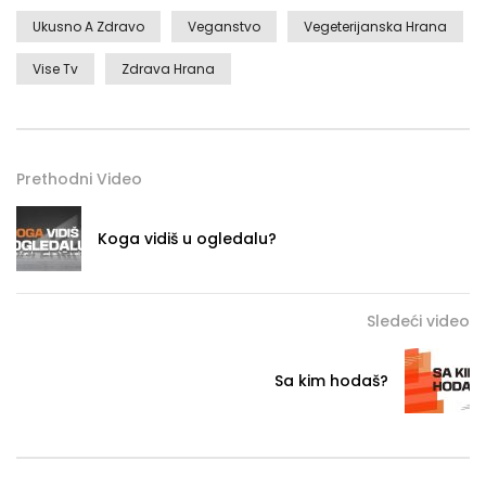
Ukusno A Zdravo
Veganstvo
Vegeterijanska Hrana
Vise Tv
Zdrava Hrana
Prethodni Video
Koga vidiš u ogledalu?
Sledeći video
Sa kim hodaš?