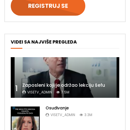
VIDEI SA NAJVIŠE PREGLEDA
Zaposleni koji je održao lekciju šefu
1
VISETV_ADMIN
7.5M
Osuđivanje
VISETV_ADMIN
3.3M