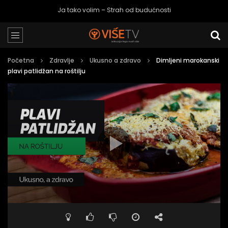
Ja tako volim – Strah od budućnosti
Početna
Zdravlje
Ukusno a zdravo
Dimljeni marokanski
plavi patlidžan na roštilju