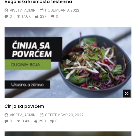
Veganska kremasta testenina
VISETV_ADMIN
НОВЕМБАР 8, 2022
0
17.6K
237
0
Gl
Činija sa povrćem
VISETV_ADMIN
СЕПТЕМБАР 20, 2022
0
3.4K
298
0