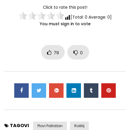
0
26K
69
0
Click to rate this post!
[Total:
0
Average:
0
]
You must sign in to vote
79
0
TAGOVI
Plavi Patlidžan
Roštilj