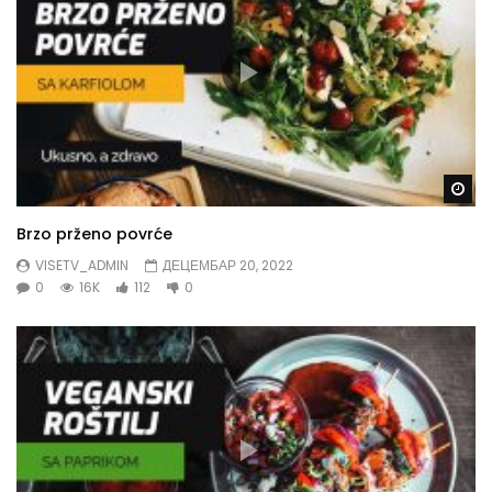
Gl
Brzo prženo povrće
VISETV_ADMIN
ДЕЦЕМБАР 20, 2022
0
16K
112
0