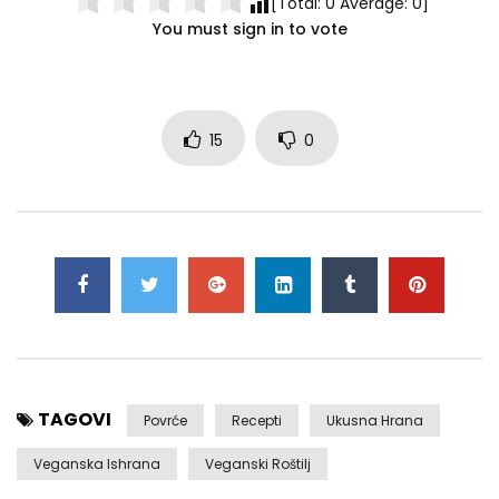
[Total:
0
Average:
0
]
You must sign in to vote
15
0
TAGOVI
Povrće
Recepti
Ukusna Hrana
Veganska Ishrana
Veganski Roštilj