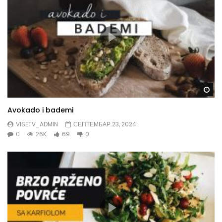
Gl
Avokado i bademi
VISETV_ADMIN
СЕПТЕМБАР 23, 2024
0
26K
69
0