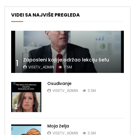
VIDEI SA NAJVIŠE PREGLEDA
Zaposleni koji je održao lekciju šefu
1
VISETV_ADMIN
7.5M
Osuđivanje
VISETV_ADMIN
3.3M
2
Moja želja
VISETV_ADMIN
3.3M