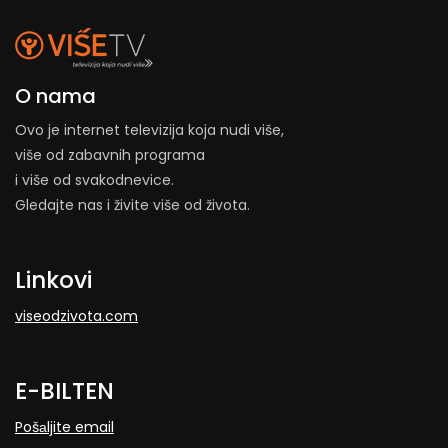
O nama
Ovo je internet televizija koja nudi više,
više od zabavnih programa
i više od svakodnevice.
Gledajte nas i živite više od života.
Linkovi
viseodzivota.com
E-BILTEN
Pošаljite email