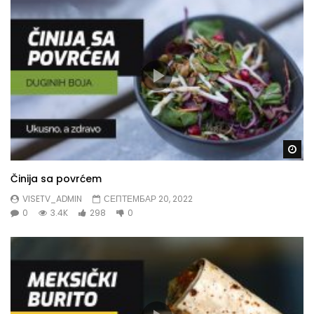
Gl
Činija sa povrćem
VISETV_ADMIN
СЕПТЕМБАР 20, 2022
0
3.4K
298
0