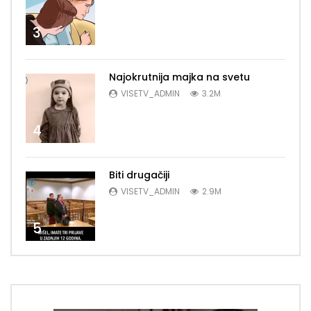
3
Najokrutnija majka na svetu
VISETV_ADMIN
3.2M
4
Biti drugačiji
VISETV_ADMIN
2.9M
5