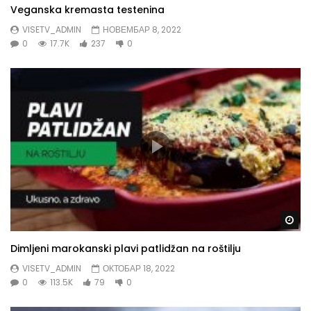
Veganska kremasta testenina
VISETV_ADMIN
НОВЕМБАР 8, 2022
0
17.7K
237
0
Gl
Dimljeni marokanski plavi patlidžan na roštilju
VISETV_ADMIN
ОКТОБАР 18, 2022
0
113.5K
79
0