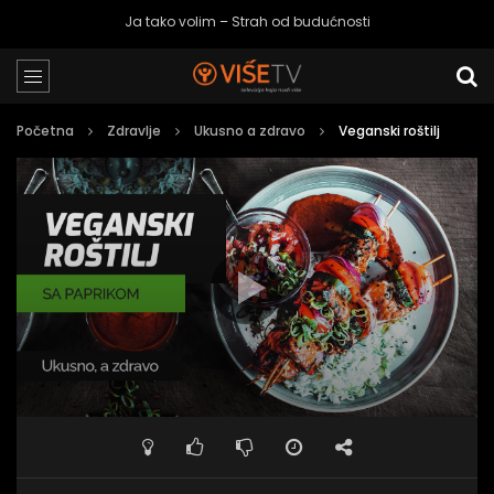
Ja tako volim – Strah od budućnosti
Početna
Zdravlje
Ukusno a zdravo
Veganski roštilj