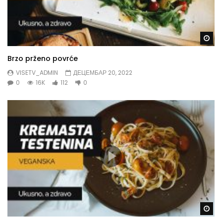
Gl
Brzo prženo povrće
VISETV_ADMIN
ДЕЦЕМБАР 20, 2022
0
16K
112
0
Gl